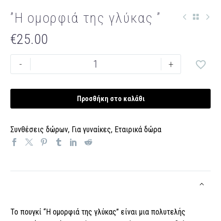
”Η ομορφιά της γλύκας ”
€
25.00
''Η
-
+
ομορφιά
της
γλύκας
Προσθήκη στο καλάθι
''
ποσότητα
Συνθέσεις δώρων
,
Για γυναίκες
,
Εταιρικά δώρα
Το πουγκί “Η ομορφιά της γλύκας” είναι μια πολυτελής