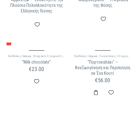
Πλούσια Πολυπλοκότητα της
της Φύσης
Ελληνικής Γεύσης
Συνθέσεις δώρων
,
Εποχιακά
,
Εταιρικά δώρα
Συνθέσεις δώρων
,
Για γυναίκες
,
Εταιρικά δώρα
“Milk chocolate”
“Πορτοκαλάκι” –
Αναζωογόνηση και Περιποίηση
€
23.00
σε Ένα Κουτί
€
56.00