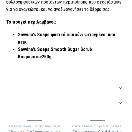
συλλογή φυσικών προϊόντων περιποίησης που σχεδιάστηκε
για να ανανεώσει και να αναζωογονήσει το δέρμα σας.
Το πουγκί περιλαμβάνει:
Savvina’s Soaps φυσικό σαπούνι φτιαγμένο καπ
κεικ.
Savvina’s Soaps Smooth Sugar Scrub
Κουραμπιες250g.
Συνθέσεις δώρων
,
Εταιρικά δώρα
,
Σπίτι
Συνθέσεις δώρων
,
Για γυναίκες
,
Εταιρικά δώρα
“Αρμενίζω” – Συναντήστε την
“Μαυροκέρασο” – Η Αγκαλιά