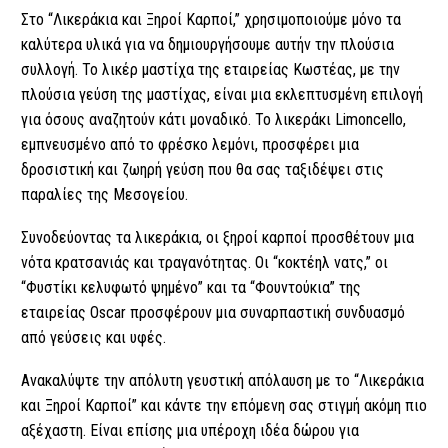
Στο “Λικεράκια και Ξηροί Καρποί,” χρησιμοποιούμε μόνο τα
καλύτερα υλικά για να δημιουργήσουμε αυτήν την πλούσια
συλλογή. Το λικέρ μαστίχα της εταιρείας Κωστέας, με την
πλούσια γεύση της μαστίχας, είναι μια εκλεπτυσμένη επιλογή
για όσους αναζητούν κάτι μοναδικό. Το λικεράκι Limoncello,
εμπνευσμένο από το φρέσκο λεμόνι, προσφέρει μια
δροσιστική και ζωηρή γεύση που θα σας ταξιδέψει στις
παραλίες της Μεσογείου.
Συνοδεύοντας τα λικεράκια, οι ξηροί καρποί προσθέτουν μια
νότα κρατσανιάς και τραγανότητας. Οι “κοκτέηλ νατς,” οι
“Φυστίκι κελυφωτό ψημένο” και τα “Φουντούκια” της
εταιρείας Oscar προσφέρουν μια συναρπαστική συνδυασμό
από γεύσεις και υφές.
Ανακαλύψτε την απόλυτη γευστική απόλαυση με το “Λικεράκια
και Ξηροί Καρποί” και κάντε την επόμενη σας στιγμή ακόμη πιο
αξέχαστη. Είναι επίσης μια υπέροχη ιδέα δώρου για