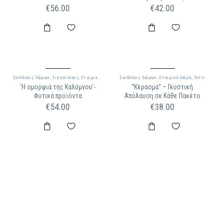
€
56.00
€
42.00
Συνθέσεις δώρων
,
Για γυναίκες
,
Εταιρικά δώρα
Συνθέσεις δώρων
,
Εταιρικά δώρα
,
Σπίτι
‘Η ομορφιά της Καλύμνου’-
“Κέρασμα” – Γευστική
Φυτικά προϊόντα
Απόλαυση σε Κάθε Πακέτο
€
54.00
€
38.00
ΠΛΗΡΟΦΟΡΊΕΣ