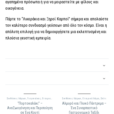
αγαπημένα πρόσωπα ή για να μοιραστείτε με φίλους και
οικογένεια.
Πάρτε το “Λικεράκια και Ξηροί Καρποί” σήμερα και απολαύστε
τον καλύτερο συνδυασμό γεύσεων από όλο τον κόσμο. Είναι η
απόλυτη επιλογή για να δημιουργήσετε μια εκλεπτυσμένη και
πλούσια γευστική εμπειρία.
Συνθέσεις δώρων
,
Για γυναίκες
,
Εταιρικά δώρα
Συνθέσεις δώρων
,
Εταιρικά δώρα
,
Σπίτι
“Πορτοκαλάκι” –
Αλμυρό και Γλυκό Πάντρεμα –
Αναζωογόνηση και Περιποίηση
Ένα Συναρπαστικό
σε Ένα Κουτί
Γαστρονομικό Ταξίδι