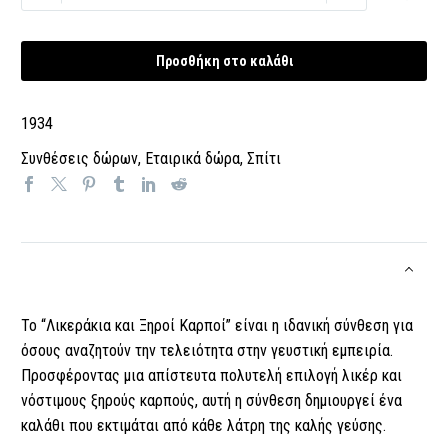
και
Ξηροί
Καρποί:
Προσθήκη στο καλάθι
Ένα
Πλούσιο
1934
Καλάθι
Γεύσεων
Συνθέσεις δώρων
,
Εταιρικά δώρα
,
Σπίτι
ποσότητα
Το “Λικεράκια και Ξηροί Καρποί” είναι η ιδανική σύνθεση για
όσους αναζητούν την τελειότητα στην γευστική εμπειρία.
Προσφέροντας μια απίστευτα πολυτελή επιλογή λικέρ και
νόστιμους ξηρούς καρπούς, αυτή η σύνθεση δημιουργεί ένα
καλάθι που εκτιμάται από κάθε λάτρη της καλής γεύσης.