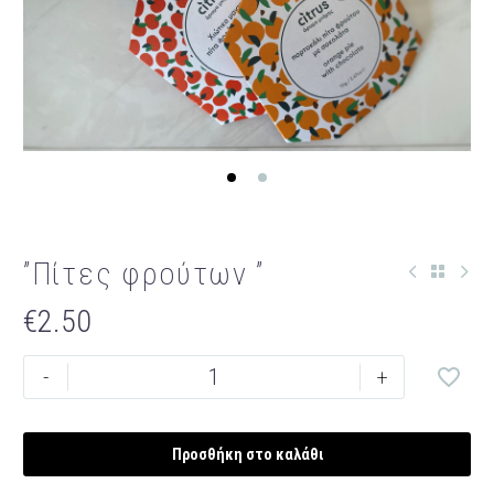
”Πίτες φρούτων ”
€
2.50
''Πίτες
-
+
φρούτων
''
ποσότητα
Προσθήκη στο καλάθι