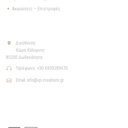
Ακυρώσεις – Επιστροφές
ΕΠΙΚΟΙΝΩΝΊΑ
Διεύθυνση:


Χώρα Κάλυμνος
85200 Δωδεκάνησα
Τηλέφωνο: +30 6939289470


Email: info@vp-creations.gr


ΠΛΗΡΩΜΈΣ