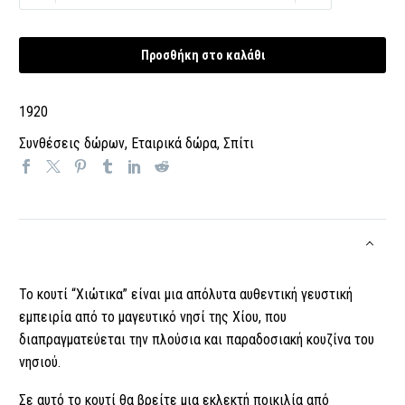
Αυθεντική
Γεύση
από
Προσθήκη στο καλάθι
το
Νησί
1920
των
Μανταρινιών
Συνθέσεις δώρων
,
Εταιρικά δώρα
,
Σπίτι
ποσότητα
Το κουτί “Χιώτικα” είναι μια απόλυτα αυθεντική γευστική
εμπειρία από το μαγευτικό νησί της Χίου, που
διαπραγματεύεται την πλούσια και παραδοσιακή κουζίνα του
νησιού.
Σε αυτό το κουτί θα βρείτε μια εκλεκτή ποικιλία από