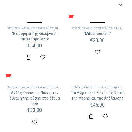
Συνθέσεις δώρων
,
Για γυναίκες
,
Εταιρικά δώρα
Συνθέσεις δώρων
,
Εποχιακά
,
Εταιρικά δώρα
‘Η ομορφιά της Καλύμνου’-
“Milk chocolate”
Φυτικά προϊόντα
€
23.00
€
54.00
Συνθέσεις δώρων
,
Για γυναίκες
,
Εταιρικά δώρα
Συνθέσεις δώρων
,
Για άντρες
,
Εταιρικά δώρα
Ανθός Κεράσιας -Νιώσε την
“Τα Δώρα της Ελιάς” – Το Κουτί
δύναμη της φύσης στο δέρμα
της Φύσης και της Απόλαυσης
σου
€
46.00
€
33.00