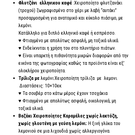
Φλυτζάνι ελληνικου καφέ
:Χειροποίητο φλυτζανάκι
(τροχού) ζωγραφισμένο στο χέρι με λαβή “αυτάκι”
προσαρμοσμένη για ανατομικό και εύκολο πιάσιμο, με
λεμόνι.
Κατάλληλo για διπλό ελληνικό καφέ ή εσπρέσσο.
♥ Φτιαγμένο με απολύτως ασφαλή, μη τοξικά υλικά.
♥ Ενδείκνυται η χρήση του στο πλυντήριο πιάτων.
♥ Είναι υπαρκτή η πιθανότητα μικρών διαφορών από την
εικόνα της φωτογραφίας καθώς τα προϊόντα είναι εξ’
ολοκλήρου χειροποίητα.
Τρίλιζα με
λεμόνι:Χειροποίητη τρίλιζα με λεμονι.
Διαστάσεις: 10×10εκ
♥ Τα σουβέρ στο κάτω μέρος έχουν τσοχάκια
♥ Φτιαγμένo με απολύτως ασφαλή, οικολογικά, μη
τοξικά υλικά.
Βαζάκι Χειροποίητες Καραμέλες χωρίς λακτόζη,
χωρίς γλουτένη με γεύση λεμόνι:
Η ξινή γλύκα του
λεμονιού σε μια λιχουδιά χωρίς αλλεργιογόνα.