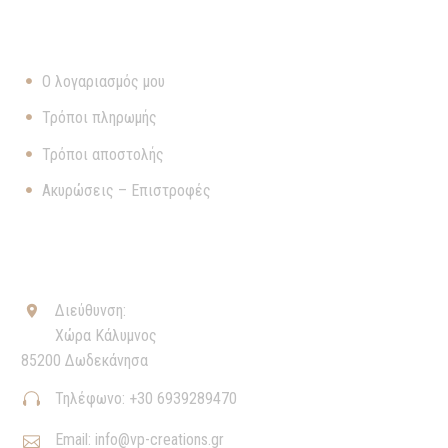
ΧΡΉΣΙΜΑ
Ο λογαριασμός μου
Τρόποι πληρωμής
Τρόποι αποστολής
Ακυρώσεις – Επιστροφές
ΕΠΙΚΟΙΝΩΝΊΑ
Διεύθυνση:


Χώρα Κάλυμνος
85200 Δωδεκάνησα
Τηλέφωνο: +30 6939289470


Email: info@vp-creations.gr

