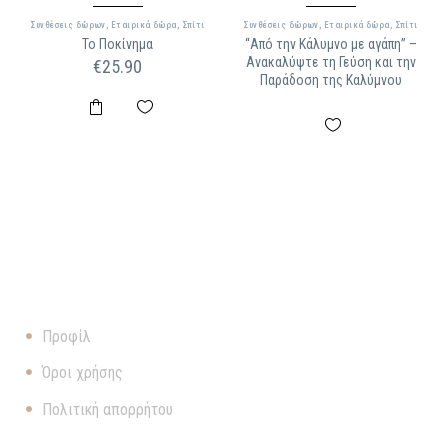
Συνθέσεις δώρων
,
Εταιρικά δώρα
,
Σπίτι
Συνθέσεις δώρων
,
Εταιρικά δώρα
,
Σπίτι
Το Ποκίνημα
“Από την Κάλυμνο με αγάπη” –
Ανακαλύψτε τη Γεύση και την
€
25.90
Παράδοση της Καλύμνου
ΠΛΗΡΟΦΟΡΊΕΣ
Προφίλ
Όροι χρήσης
Πολιτική απορρήτου