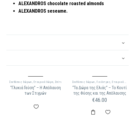
ALEXANDROS chocolate roasted almonds
ALEXANDROS seseame.
Συνθέσεις δώρων
,
Εταιρικά δώρα
,
Σπίτι
Συνθέσεις δώρων
,
Για άντρες
,
Εταιρικά δώρα
“Γλυκιά Γεύση” – Η Απόλαυση
“Τα Δώρα της Ελιάς” – Το Κουτί
των Στιγμών
της Φύσης και της Απόλαυσης
€
46.00