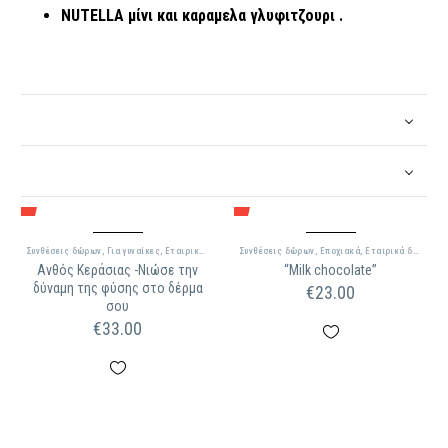
NUTELLA μίνι και καραμελα γλυφιτζουρι .
Συνθέσεις δώρων
,
Για γυναίκες
,
Εταιρικά δώρα
Συνθέσεις δώρων
,
Εποχιακά
,
Εταιρικά δώρα
Ανθός Κεράσιας -Νιώσε την
“Milk chocolate”
δύναμη της φύσης στο δέρμα
€
23.00
σου
€
33.00