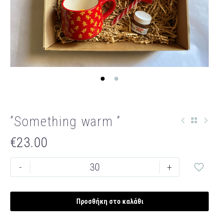
”Something warm ”
€
23.00
”Something
-
+
warm
”
ποσότητα
Προσθήκη στο καλάθι