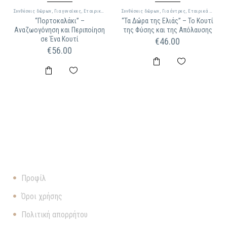
Συνθέσεις δώρων
,
Για γυναίκες
,
Εταιρικά δώρα
Συνθέσεις δώρων
,
Για άντρες
,
Εταιρικά δώρα
“Πορτοκαλάκι” –
“Τα Δώρα της Ελιάς” – Το Κουτί
Αναζωογόνηση και Περιποίηση
της Φύσης και της Απόλαυσης
σε Ένα Κουτί
€
46.00
€
56.00
ΠΛΗΡΟΦΟΡΊΕΣ
Προφίλ
Όροι χρήσης
Πολιτική απορρήτου