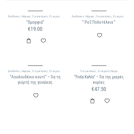
Συνθέσεις δώρων
,
Για γυναίκες
,
Εταιρικά δώρα
Συνθέσεις δώρων
,
Για γυναίκες
,
Εταιρικά δώρα
”Ομορφιά”
” Ροζ Πολυτέλεια ”
€
19.00
Συνθέσεις δώρων
,
Για γυναίκες
,
Εταιρικά δώρα
Για γυναίκες
,
Εταιρικά δώρα
”Λουλουδένιο κουτί” – Για τη
”Frida Kahlo” – Για της μικρές
γιορτή της γυναίκας
κυρίες
€
47.50