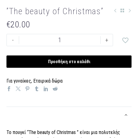
”The beauty of Christmas”
€
20.00
''The
-
+
beauty
of
Christmas''
Προσθήκη στο καλάθι
ποσότητα
Για γυναίκες
,
Εταιρικά δώρα
Το πουγκί “The beauty of Christmas ” είναι μια πολυτελής