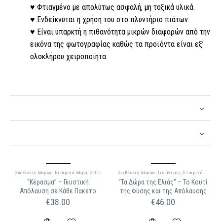
♥ Φτιαγμένο με απολύτως ασφαλή, μη τοξικά υλικά.
♥ Ενδείκνυται η χρήση του στο πλυντήριο πιάτων.
♥ Είναι υπαρκτή η πιθανότητα μικρών διαφορών από την
εικόνα της φωτογραφίας καθώς τα προϊόντα είναι εξ’
ολοκλήρου χειροποίητα.
Συνθέσεις δώρων
,
Εταιρικά δώρα
,
Σπίτι
Συνθέσεις δώρων
,
Για άντρες
,
Εταιρικά δώρα
“Κέρασμα” – Γευστική
“Τα Δώρα της Ελιάς” – Το Κουτί
Απόλαυση σε Κάθε Πακέτο
της Φύσης και της Απόλαυσης
€
38.00
€
46.00