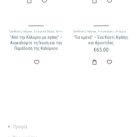
Συνθέσεις δώρων
,
Εταιρικά δώρα
,
Σπίτι
Συνθέσεις δώρων
,
Για γυναίκες
,
Εταιρικά δώρα
“Από την Κάλυμνο με αγάπη” –
“Για εμένα” – Ένα Κουτί Αγάπης
Ανακαλύψτε τη Γεύση και την
και Φροντίδας
Παράδοση της Καλύμνου
€
65.00
ΠΛΗΡΟΦΟΡΊΕΣ
Προφίλ